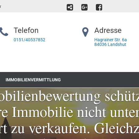
ur
Telefon
Adresse
0151/40537852
Hagrainer Str. 6a
84036 Landshut
ilienbewertung
IMMOBILIENVERMITTLUNG
bilienbewertung schütz
re Immobilie nicht unte
 zu verkaufen. Gleichz