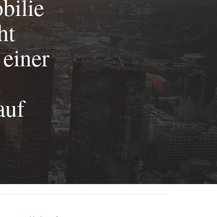
bilie
ht
 einer
m
auf