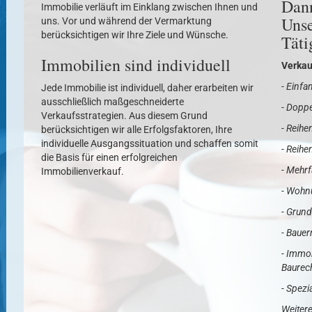
Dann
Immobilie verläuft im Einklang zwischen Ihnen und
Unse
uns. Vor und während der Vermarktung
berücksichtigen wir Ihre Ziele und Wünsche.
Täti
Immobilien sind individuell
Verkau
- Einfa
Jede Immobilie ist individuell, daher erarbeiten wir
ausschließlich maßgeschneiderte
- Doppe
Verkaufsstrategien. Aus diesem Grund
- Reihe
berücksichtigen wir alle Erfolgsfaktoren, Ihre
individuelle Ausgangssituation und schaffen somit
- Reih
die Basis für einen erfolgreichen
- Mehr
Immobilienverkauf.
- Woh
- Grun
- Bauer
- Immo
Baurec
- Spezi
Weitere