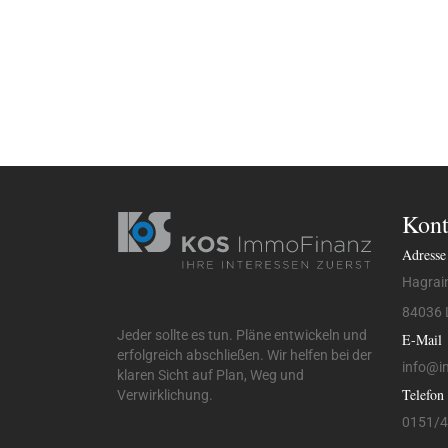
Kont
Adresse
Hagrain
84036 
Jeder sollte es tun. Pläne entwickeln und
E-Mail
erfolgreich abschließen. Wir helfen bei der
info@
i
klaren Sicht auf Plan, Weg und
Telefon
Verwirklichung.
0151/