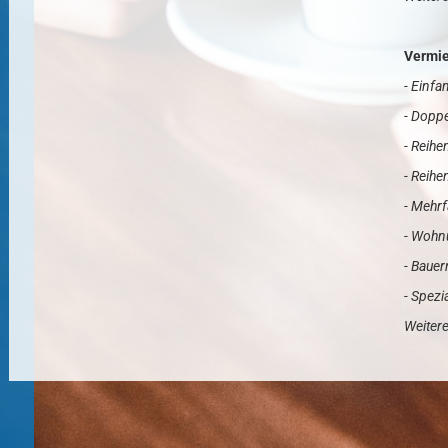
Vermie
- Einfa
- Doppe
- Reihe
- Reih
- Mehr
- Wohn
- Bauer
- Spezi
Weitere