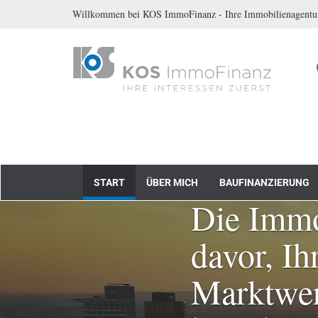
Willkommen bei KOS ImmoFinanz - Ihre Immobilienagent
Kostenlose Immob
START
ÜBER MICH
BAUFINANZIERUNG
Die Immo
davor, Ih
Marktwert