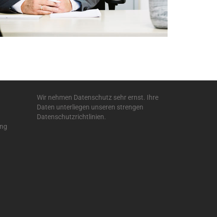
Wir nehmen Datenschutz sehr ernst. Ihre
Daten unterliegen unseren strengen
Datenschutzrichtlinien
.
ung