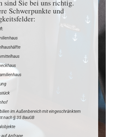
 sind Sie bei uns richtig.
re Schwerpunkte und
gkeitsfelder:
f:
milienhaus
lhaushälfte
nmittelhaus
eneckhaus
familienhaus
nung
dstück
nhof
bilien im Außenbereich mit eingeschränktem
ht nach § 35 BauGB
alobjekte
 auf Anfrage