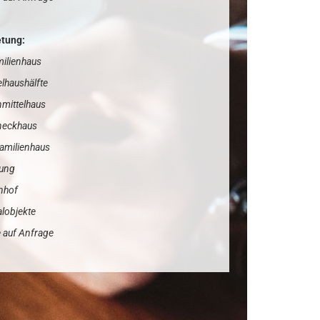
tung:
milienhaus
lhaushälfte
nmittelhaus
eneckhaus
familienhaus
ung
nhof
alobjekte
 auf Anfrage