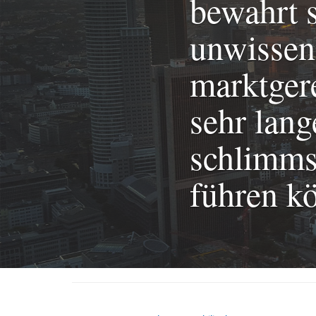
bewahrt s
unwissent
marktgere
sehr lan
schlimms
führen kö