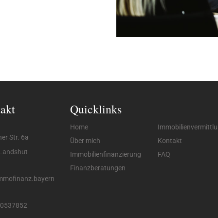
akt
Quicklinks
Home
Immobilienvermittl
er Str. 6a
Über mich
Kontakt
Landshut
Immobilienfinanzierung
FAQ
Finanzberatungen
mmofinanz.bayern
40537852