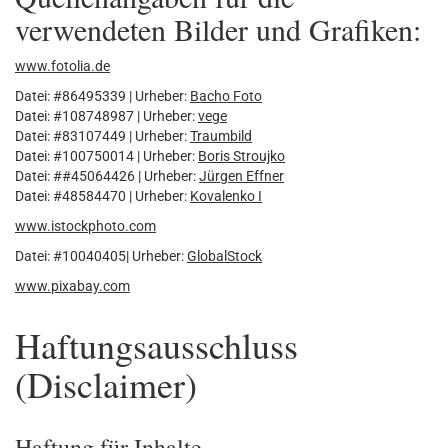
verwendeten Bilder und Grafiken:
www.fotolia.de
Datei: #86495339 | Urheber:
Bacho Foto
Datei: #108748987 | Urheber:
vege
Datei: #83107449 | Urheber:
Traumbild
Datei: #100750014 | Urheber:
Boris Stroujko
Datei: ##45064426 | Urheber:
Jürgen Effner
Datei: #48584470 | Urheber:
Kovalenko I
www.istockphoto.com
Datei: #10040405| Urheber:
GlobalStock
www.pixabay.com
Haftungsausschluss
(Disclaimer)
Haftung für Inhalte