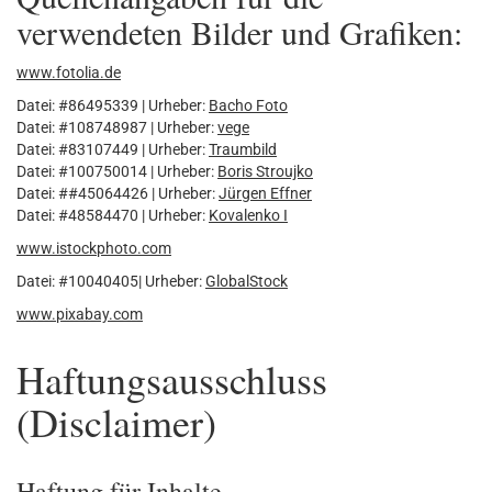
verwendeten Bilder und Grafiken:
www.fotolia.de
Datei: #86495339 | Urheber:
Bacho Foto
Datei: #108748987 | Urheber:
vege
Datei: #83107449 | Urheber:
Traumbild
Datei: #100750014 | Urheber:
Boris Stroujko
Datei: ##45064426 | Urheber:
Jürgen Effner
Datei: #48584470 | Urheber:
Kovalenko I
www.istockphoto.com
Datei: #10040405| Urheber:
GlobalStock
www.pixabay.com
Haftungsausschluss
(Disclaimer)
Haftung für Inhalte